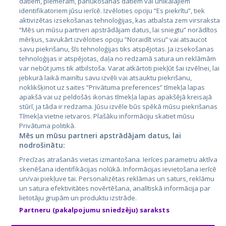
datiem, piemēram, pārlūkošanas datiem vai unikālajiem
identifikatoriem jūsu ierīcē. Izvēloties opciju “Es piekrītu”, tiek
Valstis
aktivizētas izsekošanas tehnoloģijas, kas atbalsta zem virsraksta
Igaunija
“Mēs un mūsu partneri apstrādājam datus, lai sniegtu” norādītos
mērķus, savukārt izvēloties opciju “Noraidīt visu” vai atsaucot
Latvija
savu piekrišanu, šīs tehnoloģijas tiks atspējotas. Ja izsekošanas
tehnoloģijas ir atspējotas, daļa no redzamā satura un reklāmām
Lietuva
var nebūt jums tik atbilstoša. Varat atkārtoti piekļūt šai izvēlnei, lai
jebkurā laikā mainītu savu izvēli vai atsauktu piekrišanu,
noklikšķinot uz saites “Privātuma preferences” tīmekļa lapas
apakšā vai uz peldošās ikonas tīmekļa lapas apakšējā kreisajā
stūrī, ja tāda ir redzama. Jūsu izvēle būs spēkā mūsu piekrišanas
Tīmekļa vietne ietvaros. Plašāku informāciju skatiet mūsu
Privātuma politikā.
Mēs un mūsu partneri apstrādājam datus, lai
nodrošinātu:
City24.lv
CVbankas.lt
Precīzas atrašanās vietas izmantošana. Ierīces parametru aktīva
City24.ee
Kainos.lt
skenēšana identifikācijas nolūkā. Informācijas ievietošana ierīcē
un/vai piekļuve tai. Personalizētas reklāmas un saturs, reklāmu
GetaPro.lv
Paslaugos.lt
un satura efektivitātes novērtēšana, analītiskā informācija par
GetaPro.ee
auto24.ee
lietotāju grupām un produktu izstrāde.
Skelbiu.lt
KV.ee
Partneru (pakalpojumu sniedzēju) saraksts
Autoplius.lt
Osta.ee