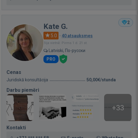
2
Kate G.
5.0
·
40 atsauksmes
Bija vietnē: Pirms 1 d. 21 st.
Latviski, По-русски
PRO
Cenas
Juridiskā konsultācija
50,00€/stunda
Darbu piemēri
+33
Kontakti