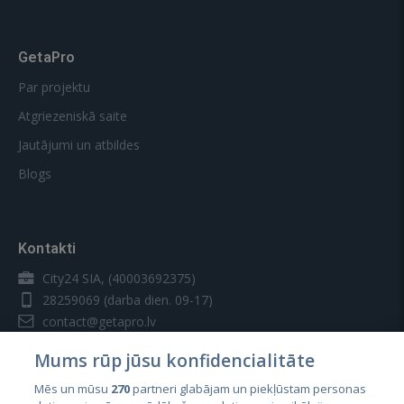
GetaPro
Par projektu
Atgriezeniskā saite
Jautājumi un atbildes
Blogs
Kontakti
City24 SIA, (40003692375)
28259069
(darba dien. 09-17)
contact@getapro.lv
Mums rūp jūsu konfidencialitāte
Mēs un mūsu
270
partneri glabājam un piekļūstam personas