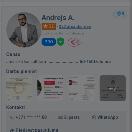
3
Andrejs A.
5.0
·
322 atsauksmes
Bija vietnē: Pirms 1 dienām
PRO
Cenas
Juridiskā konsultācija
50-150€/stunda
Darbu piemēri
+7
Kontakti
+371 *** *** 88
E-pasts
WhatsApp
Piedāvāt pasūtījumu