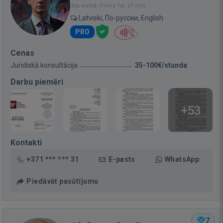
Bija vietnē: Pirms 1st. 27 min.
Latviski, По-русски, English
PRO
Cenas
Juridiskā konsultācija
35-100€/stunda
Darbu piemēri
+53
Kontakti
+371 *** *** 31
E-pasts
WhatsApp
Piedāvāt pasūtījumu
7