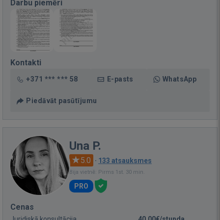
Darbu piemēri
Kontakti
+371 *** *** 58
E-pasts
WhatsApp
Piedāvāt pasūtījumu
Una P.
5.0
·
133 atsauksmes
Bija vietnē: Pirms 1st. 30 min.
PRO
Cenas
Juridiskā konsultācija
40,00€/stunda