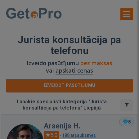
Jurista konsultācija pa
telefonu
Izveido pasūtījumu
bez maksas
vai
apskati cenas
IZVEIDOT PASŪTĪJUMU
Labākie speciālisti kategorijā "Jurista
konsultācija pa telefonu" Liepājā
8
Arsenijs H.
5.0
·
188 atsauksmes