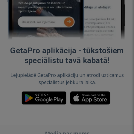
GetaPro aplikācija - tūkstošiem
speciālistu tavā kabatā!
Lejupielādē GetaPro aplikāciju un atrodi uzticamus
speciālistus jebkurā laikā.
Media par mums