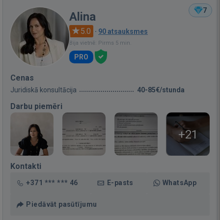
7
Alina
5.0
·
90 atsauksmes
Bija vietnē: Pirms 5 min.
PRO
Cenas
Juridiskā konsultācija
40-85€/stunda
Darbu piemēri
+21
Kontakti
+371 *** *** 46
E-pasts
WhatsApp
Piedāvāt pasūtījumu