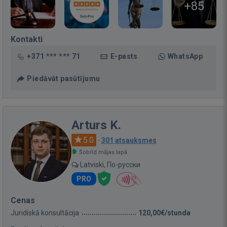
+85
Kontakti
+371 *** *** 71
E-pasts
WhatsApp
Piedāvāt pasūtījumu
Arturs K.
5.0
·
301 atsauksmes
Šobrīd mājas lapā
Latviski, По-русски
PRO
Cenas
Juridiskā konsultācija
120,00€/stunda