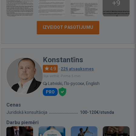
+9
IZVEIDOT PASŪTĪJUMU
Konstantīns
4.9
·
226 atsauksmes
Bija vietnē: Pirms 5 min.
Latviski, По-русски, English
PRO
Cenas
Juridiskā konsultācija
100-120€/stunda
Darbu piemēri