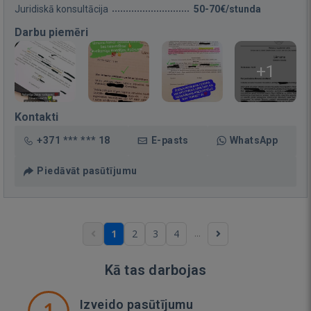
Juridiskā konsultācija
50-70€/stunda
Darbu piemēri
+1
Kontakti
+371 *** *** 18
E-pasts
WhatsApp
Piedāvāt pasūtījumu
...
1
2
3
4
Kā tas darbojas
1
Izveido pasūtījumu