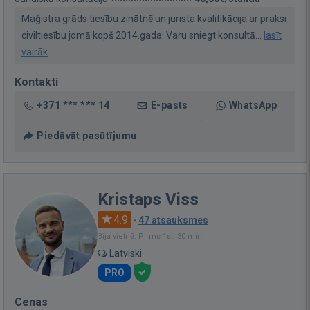
Maģistra grāds tiesību zinātnē un jurista kvalifikācija ar praksi
civiltiesību jomā kopš 2014.gada. Varu sniegt konsultā...
lasīt
vairāk
Kontakti
+371 *** *** 14
E-pasts
WhatsApp
Piedāvāt pasūtījumu
Kristaps Viss
4.9
·
47 atsauksmes
Bija vietnē: Pirms 1st. 30 min.
Latviski
PRO
Cenas