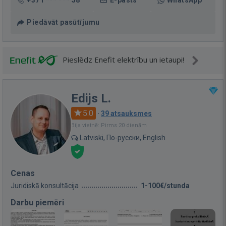
+371 *** *** 58
E-pasts
WhatsApp
Piedāvāt pasūtījumu
Pieslēdz Enefit elektrību un ietaupi!
Edijs L.
5.0
·
39 atsauksmes
Bija vietnē: Pirms 20 dienām
Latviski, По-русски, English
Cenas
Juridiskā konsultācija
1-100€/stunda
Darbu piemēri