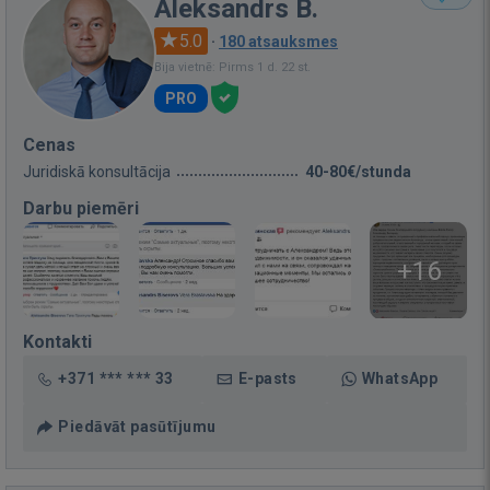
Aleksandrs B.
5.0
·
180 atsauksmes
Bija vietnē: Pirms 1 d. 22 st.
PRO
Cenas
Juridiskā konsultācija
40-80€/stunda
Darbu piemēri
+16
Kontakti
+371 *** *** 33
E-pasts
WhatsApp
Piedāvāt pasūtījumu