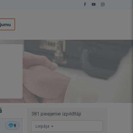
ījumu
ā
381 pieejamie izpildītāji
8
Liepāja