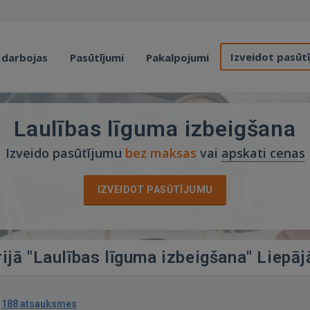
Izveidot pasūt
 darbojas
Pasūtījumi
Pakalpojumi
Laulības līguma izbeigšana
Izveido pasūtījumu
bez maksas
vai
apskati cenas
IZVEIDOT PASŪTĪJUMU
ijā "Laulības līguma izbeigšana" Liepāj
·
188 atsauksmes