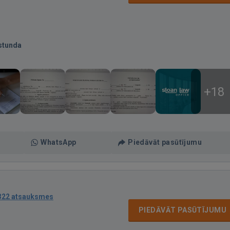
stunda
+18
WhatsApp
Piedāvāt pasūtījumu
322 atsauksmes
PIEDĀVĀT PASŪTĪJUMU