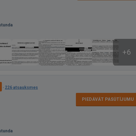
stunda
+6
9
·
226 atsauksmes
PIEDĀVĀT PASŪTĪJUMU
stunda