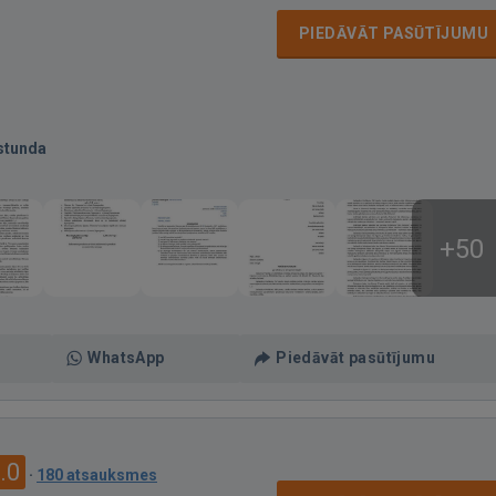
PIEDĀVĀT PASŪTĪJUMU
stunda
+50
WhatsApp
Piedāvāt pasūtījumu
.0
·
180 atsauksmes