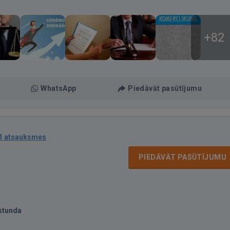
+82
WhatsApp
Piedāvāt pasūtījumu
1 atsauksmes
PIEDĀVĀT PASŪTĪJUMU
stunda