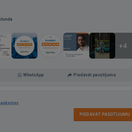
stunda
+4
WhatsApp
Piedāvāt pasūtījumu
tsauksmes
PIEDĀVĀT PASŪTĪJUMU