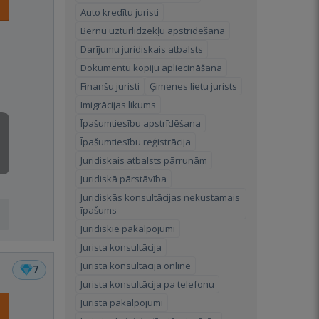
Auto kredītu juristi
Bērnu uzturlīdzekļu apstrīdēšana
Darījumu juridiskais atbalsts
Dokumentu kopiju apliecināšana
Finanšu juristi
Ģimenes lietu jurists
Imigrācijas likums
Īpašumtiesību apstrīdēšana
Īpašumtiesību reģistrācija
Juridiskais atbalsts pārrunām
Juridiskā pārstāvība
Juridiskās konsultācijas nekustamais
īpašums
Juridiskie pakalpojumi
Jurista konsultācija
Jurista konsultācija online
7
Jurista konsultācija pa telefonu
Jurista pakalpojumi