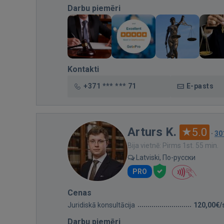
Darbu piemēri
Kontakti
+371 *** *** 71
E-pasts
Arturs K.
5.0
·
30
Bija vietnē: Pirms 1st. 55 min.
Latviski, По-русски
PRO
Cenas
Juridiskā konsultācija
120,00€/
Darbu piemēri