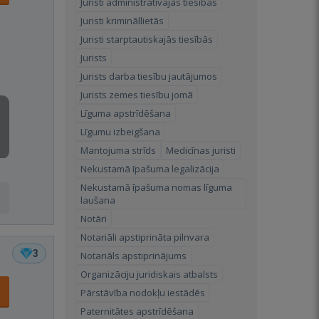
Juristi administratīvajās tiesībās
Juristi krimināllietās
Juristi starptautiskajās tiesībās
Jurists
Jurists darba tiesību jautājumos
Jurists zemes tiesību jomā
Līguma apstrīdēšana
Līgumu izbeigšana
Mantojuma strīds
Medicīnas juristi
Nekustamā īpašuma legalizācija
Nekustamā īpašuma nomas līguma
laušana
Notāri
Notariāli apstiprināta pilnvara
3
Notariāls apstiprinājums
Organizāciju juridiskais atbalsts
Pārstāvība nodokļu iestādēs
Paternitātes apstrīdēšana