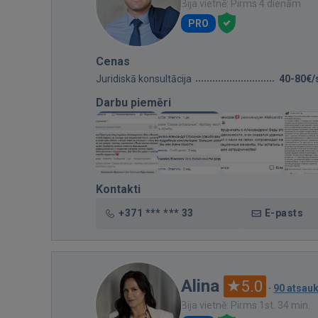
Bija vietnē: Pirms 4 dienām
PRO
Cenas
Juridiskā konsultācija
40-80€/
Darbu piemēri
Kontakti
+371 *** *** 33
E-pasts
Alina
5.0
·
90 atsau
Bija vietnē: Pirms 1st. 34 min.