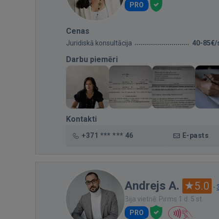
PRO
Cenas
Juridiskā konsultācija
40-85€/
Darbu piemēri
Kontakti
+371 *** *** 46
E-pasts
Andrejs A.
5.0
·
Bija vietnē: Pirms 1 d. 5 st.
PRO