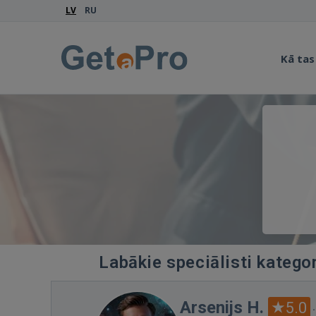
LV
RU
Kā tas
Labākie speciālisti kategor
Arsenijs H.
5.0