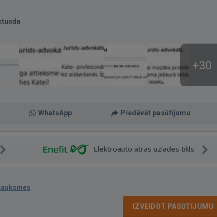
stunda
+30
WhatsApp
Piedāvāt pasūtījumu
Elektroauto ātrās uzlādes tīkls
tsauksmes
IZVEIDOT PASŪTĪJUMU