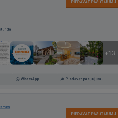
PIEDĀVĀT PASŪTĪJUMU
stunda
+13
WhatsApp
Piedāvāt pasūtījumu
ksmes
PIEDĀVĀT PASŪTĪJUMU