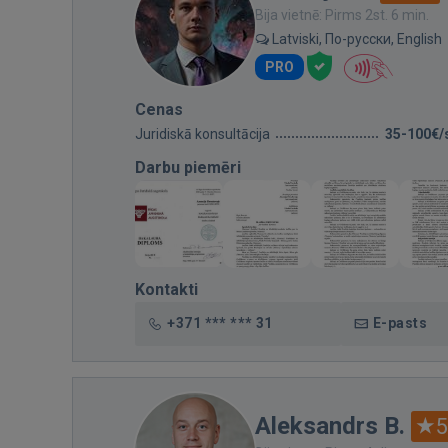
Bija vietnē: Pirms 2st. 6 min.
Latviski, По-русски, English
PRO
Cenas
Juridiskā konsultācija
35-100€/
Darbu piemēri
Kontakti
+371 *** *** 31
E-pasts
Aleksandrs B.
5