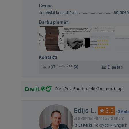
Cenas
Juridiskā konsultācija
50,00€/
Darbu piemēri
Kontakti
+371 *** *** 58
E-pasts
Pieslēdz Enefit elektrību un ietaupi!
Edijs L.
5.0
·
39 a
Bija vietnē: Pirms 23 dienām
Latviski, По-русски, English