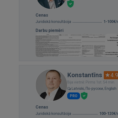
Cenas
Juridiskā konsultācija
1-100€/
Darbu piemēri
Konstantīns
4.
Bija vietnē: Pirms 1st. 54 min.
Latviski, По-русски, English
PRO
Cenas
Juridiskā konsultācija
100-120€/