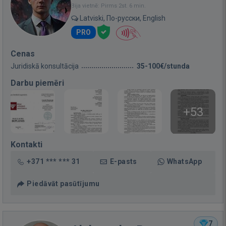
Bija vietnē: Pirms 2st. 6 min.
Latviski, По-русски, English
PRO
Cenas
Juridiskā konsultācija
35-100€/stunda
Darbu piemēri
+53
Kontakti
+371 *** *** 31
E-pasts
WhatsApp
Piedāvāt pasūtījumu
7