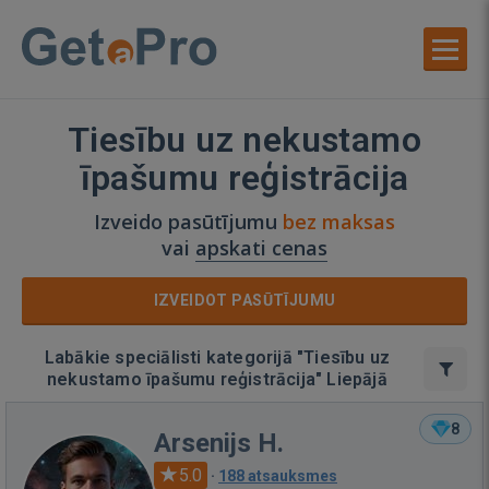
Tiesību uz nekustamo
īpašumu reģistrācija
Izveido pasūtījumu
bez maksas
vai
apskati cenas
IZVEIDOT PASŪTĪJUMU
Labākie speciālisti kategorijā "Tiesību uz
nekustamo īpašumu reģistrācija" Liepājā
8
Arsenijs H.
5.0
·
188 atsauksmes