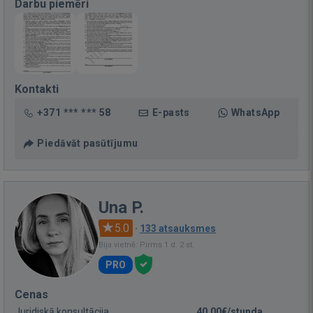
Darbu piemēri
Kontakti
+371 *** *** 58
E-pasts
WhatsApp
Piedāvāt pasūtījumu
Una P.
5.0
·
133 atsauksmes
Bija vietnē: Pirms 1 d. 2 st.
PRO
Cenas
Juridiskā konsultācija
40,00€/stunda