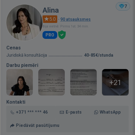
7
Alina
5.0
·
90 atsauksmes
Bija vietnē: Pirms 1st. 34 min.
PRO
Cenas
Juridiskā konsultācija
40-85€/stunda
Darbu piemēri
+21
Kontakti
+371 *** *** 46
E-pasts
WhatsApp
Piedāvāt pasūtījumu