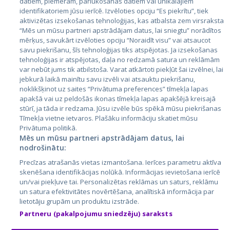
datiem, piemēram, pārlūkošanas datiem vai unikālajiem
identifikatoriem jūsu ierīcē. Izvēloties opciju “Es piekrītu”, tiek
Valstis
aktivizētas izsekošanas tehnoloģijas, kas atbalsta zem virsraksta
Igaunija
“Mēs un mūsu partneri apstrādājam datus, lai sniegtu” norādītos
mērķus, savukārt izvēloties opciju “Noraidīt visu” vai atsaucot
Latvija
savu piekrišanu, šīs tehnoloģijas tiks atspējotas. Ja izsekošanas
tehnoloģijas ir atspējotas, daļa no redzamā satura un reklāmām
Lietuva
var nebūt jums tik atbilstoša. Varat atkārtoti piekļūt šai izvēlnei, lai
jebkurā laikā mainītu savu izvēli vai atsauktu piekrišanu,
noklikšķinot uz saites “Privātuma preferences” tīmekļa lapas
apakšā vai uz peldošās ikonas tīmekļa lapas apakšējā kreisajā
stūrī, ja tāda ir redzama. Jūsu izvēle būs spēkā mūsu piekrišanas
Tīmekļa vietne ietvaros. Plašāku informāciju skatiet mūsu
Privātuma politikā.
Mēs un mūsu partneri apstrādājam datus, lai
nodrošinātu:
City24.lv
CVbankas.lt
Precīzas atrašanās vietas izmantošana. Ierīces parametru aktīva
City24.ee
Kainos.lt
skenēšana identifikācijas nolūkā. Informācijas ievietošana ierīcē
un/vai piekļuve tai. Personalizētas reklāmas un saturs, reklāmu
GetaPro.lv
Paslaugos.lt
un satura efektivitātes novērtēšana, analītiskā informācija par
GetaPro.ee
auto24.ee
lietotāju grupām un produktu izstrāde.
Skelbiu.lt
KV.ee
Partneru (pakalpojumu sniedzēju) saraksts
Autoplius.lt
Osta.ee