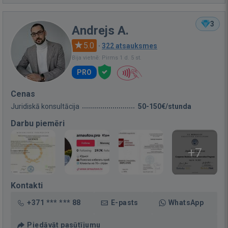
3
Andrejs A.
5.0
·
322 atsauksmes
Bija vietnē: Pirms 1 d. 5 st.
PRO
Cenas
Juridiskā konsultācija
50-150€/stunda
Darbu piemēri
+7
Kontakti
+371 *** *** 88
E-pasts
WhatsApp
Piedāvāt pasūtījumu