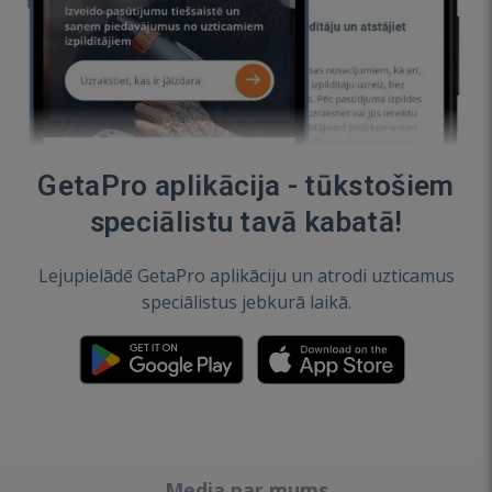
GetaPro aplikācija - tūkstošiem
speciālistu tavā kabatā!
Lejupielādē GetaPro aplikāciju un atrodi uzticamus
speciālistus jebkurā laikā.
Media par mums