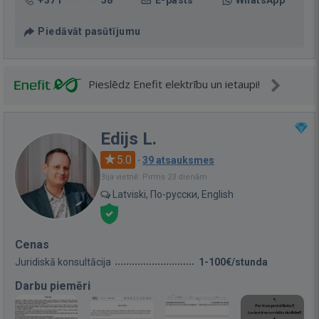
+371 *** *** 58
E-pasts
WhatsApp
Piedāvāt pasūtījumu
Pieslēdz Enefit elektrību un ietaupi!
Edijs L.
5.0
·
39 atsauksmes
Bija vietnē: Pirms 23 dienām
Latviski, По-русски, English
Cenas
Juridiskā konsultācija
1-100€/stunda
Darbu piemēri