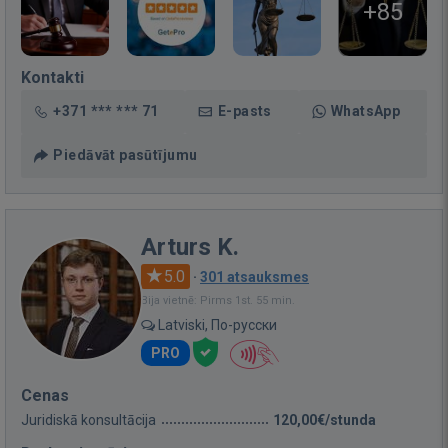
+85
Kontakti
+371 *** *** 71
E-pasts
WhatsApp
Piedāvāt pasūtījumu
Arturs K.
5.0
·
301 atsauksmes
Bija vietnē: Pirms 1st. 55 min.
Latviski, По-русски
PRO
Cenas
Juridiskā konsultācija
120,00€/stunda