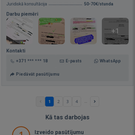
Juridiskā konsultācija
50-70€/stunda
Darbu piemēri
+1
Kontakti
+371 *** *** 18
E-pasts
WhatsApp
Piedāvāt pasūtījumu
...
1
2
3
4
Kā tas darbojas
1
Izveido pasūtījumu