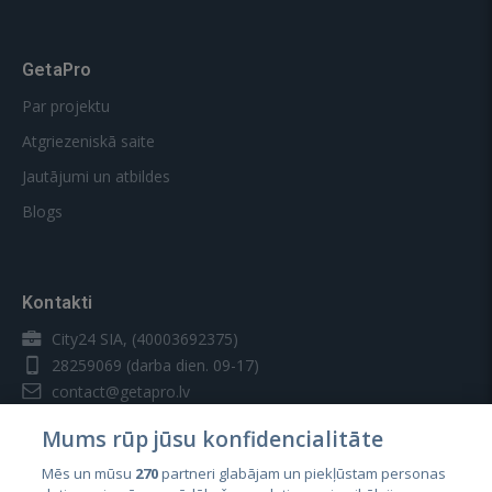
GetaPro
Par projektu
Atgriezeniskā saite
Jautājumi un atbildes
Blogs
Kontakti
City24 SIA, (40003692375)
28259069
(darba dien. 09-17)
contact@getapro.lv
Mums rūp jūsu konfidencialitāte
Mēs un mūsu
270
partneri glabājam un piekļūstam personas