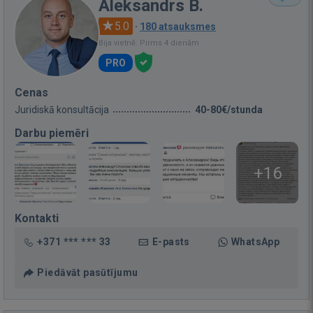
Aleksandrs B.
5.0
·
180 atsauksmes
Bija vietnē: Pirms 4 dienām
PRO
Cenas
Juridiskā konsultācija
40-80€/stunda
Darbu piemēri
+16
Kontakti
+371 *** *** 33
E-pasts
WhatsApp
Piedāvāt pasūtījumu