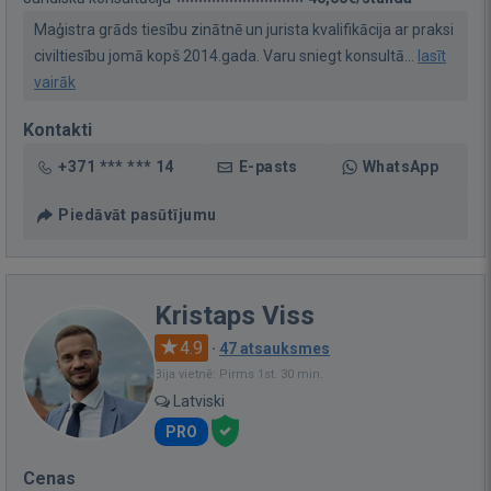
Maģistra grāds tiesību zinātnē un jurista kvalifikācija ar praksi
civiltiesību jomā kopš 2014.gada. Varu sniegt konsultā...
lasīt
vairāk
Kontakti
+371 *** *** 14
E-pasts
WhatsApp
Piedāvāt pasūtījumu
Kristaps Viss
4.9
·
47 atsauksmes
Bija vietnē: Pirms 1st. 30 min.
Latviski
PRO
Cenas