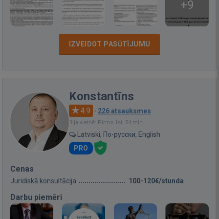
+9
IZVEIDOT PASŪTĪJUMU
Konstantīns
4.9
·
226 atsauksmes
Bija vietnē: Pirms 1st. 54 min.
Latviski, По-русски, English
PRO
Cenas
Juridiskā konsultācija
100-120€/stunda
Darbu piemēri