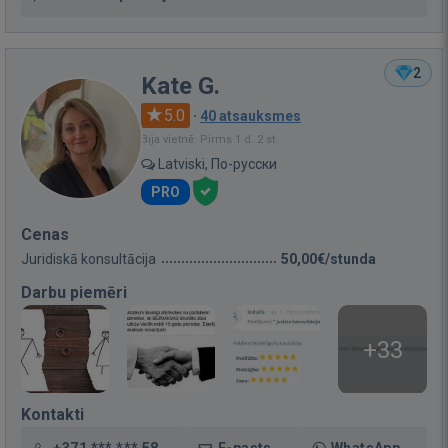
2
Kate G.
5.0
·
40 atsauksmes
Bija vietnē: Pirms 1 d. 2 st.
Latviski, По-русски
PRO
Cenas
Juridiskā konsultācija
50,00€/stunda
Darbu piemēri
+33
Kontakti