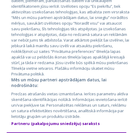
datiem, piemēram, pārlūkošanas datiem vai unikālajiem
identifikatoriem jūsu ierīcē. Izvēloties opciju “Es piekrītu”, tiek
Valstis
aktivizētas izsekošanas tehnoloģijas, kas atbalsta zem virsraksta
Igaunija
“Mēs un mūsu partneri apstrādājam datus, lai sniegtu” norādītos
mērķus, savukārt izvēloties opciju “Noraidīt visu” vai atsaucot
Latvija
savu piekrišanu, šīs tehnoloģijas tiks atspējotas. Ja izsekošanas
tehnoloģijas ir atspējotas, daļa no redzamā satura un reklāmām
Lietuva
var nebūt jums tik atbilstoša. Varat atkārtoti piekļūt šai izvēlnei, lai
jebkurā laikā mainītu savu izvēli vai atsauktu piekrišanu,
noklikšķinot uz saites “Privātuma preferences” tīmekļa lapas
apakšā vai uz peldošās ikonas tīmekļa lapas apakšējā kreisajā
stūrī, ja tāda ir redzama. Jūsu izvēle būs spēkā mūsu piekrišanas
Tīmekļa vietne ietvaros. Plašāku informāciju skatiet mūsu
Privātuma politikā.
Mēs un mūsu partneri apstrādājam datus, lai
nodrošinātu:
City24.lv
CVbankas.lt
Precīzas atrašanās vietas izmantošana. Ierīces parametru aktīva
City24.ee
Kainos.lt
skenēšana identifikācijas nolūkā. Informācijas ievietošana ierīcē
un/vai piekļuve tai. Personalizētas reklāmas un saturs, reklāmu
GetaPro.lv
Paslaugos.lt
un satura efektivitātes novērtēšana, analītiskā informācija par
GetaPro.ee
auto24.ee
lietotāju grupām un produktu izstrāde.
Skelbiu.lt
KV.ee
Partneru (pakalpojumu sniedzēju) saraksts
Autoplius.lt
Osta.ee