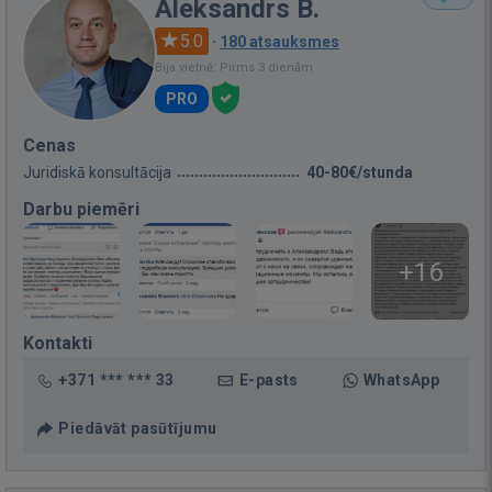
Aleksandrs B.
5.0
·
180 atsauksmes
Bija vietnē: Pirms 3 dienām
PRO
Cenas
Juridiskā konsultācija
40-80€/stunda
Darbu piemēri
+16
Kontakti
+371 *** *** 33
E-pasts
WhatsApp
Piedāvāt pasūtījumu