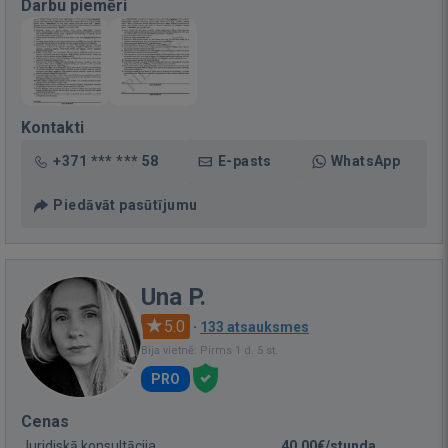
Darbu piemēri
Kontakti
+371 *** *** 58
E-pasts
WhatsApp
Piedāvāt pasūtījumu
Una P.
5.0
·
133 atsauksmes
Bija vietnē: Pirms 1 d. 5 st.
PRO
Cenas
Juridiskā konsultācija
40,00€/stunda