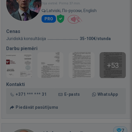
Bija vietnē: Pirms 37 min.
Latviski, По-русски, English
PRO
Cenas
Juridiskā konsultācija
35-100€/stunda
Darbu piemēri
+53
Kontakti
+371 *** *** 31
E-pasts
WhatsApp
Piedāvāt pasūtījumu
7