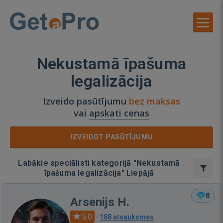
Nekustamā īpašuma
legalizācija
Izveido pasūtījumu
bez maksas
vai
apskati cenas
IZVEIDOT PASŪTĪJUMU
Labākie speciālisti kategorijā "Nekustamā
īpašuma legalizācija" Liepājā
8
Arsenijs H.
5.0
·
188 atsauksmes