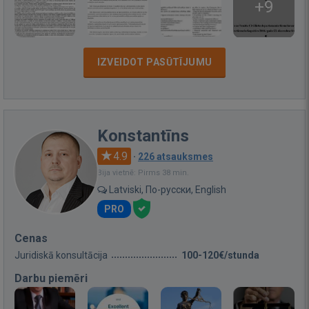
+9
IZVEIDOT PASŪTĪJUMU
Konstantīns
4.9
·
226 atsauksmes
Bija vietnē: Pirms 38 min.
Latviski, По-русски, English
PRO
Cenas
Juridiskā konsultācija
100-120€/stunda
Darbu piemēri