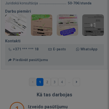
Juridiskā konsultācija
50-70€/stunda
Darbu piemēri
+1
Kontakti
+371 *** *** 18
E-pasts
WhatsApp
Piedāvāt pasūtījumu
...
1
2
3
4
Kā tas darbojas
1
Izveido pasūtījumu