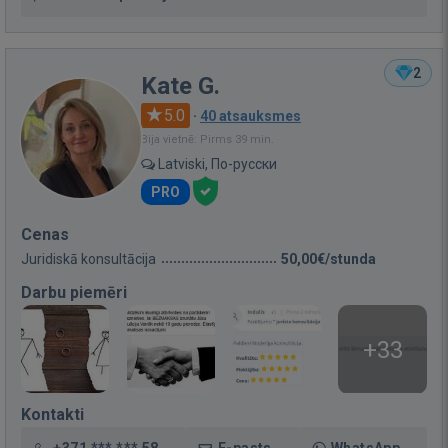
2
Kate G.
5.0
·
40 atsauksmes
Bija vietnē: Pirms 39 min.
Latviski, По-русски
PRO
Cenas
Juridiskā konsultācija
50,00€/stunda
Darbu piemēri
+33
Kontakti