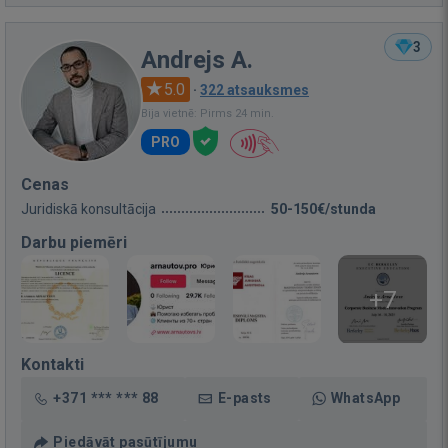
3
Andrejs A.
5.0
·
322 atsauksmes
Bija vietnē: Pirms 24 min.
PRO
Cenas
Juridiskā konsultācija
50-150€/stunda
Darbu piemēri
+7
Kontakti
+371 *** *** 88
E-pasts
WhatsApp
Piedāvāt pasūtījumu