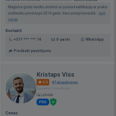
Maģistra grāds tiesību zinātnē un jurista kvalifikācija ar praksi
civiltiesību jomā kopš 2014.gada. Varu sniegt konsultā...
lasīt
vairāk
Kontakti
+371 *** *** 14
E-pasts
WhatsApp
Piedāvāt pasūtījumu
Kristaps Viss
4.9
·
47 atsauksmes
Bija vietnē: Pirms 42 min.
Latviski
PRO
Cenas