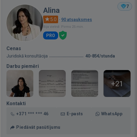
7
Alina
5.0
·
90 atsauksmes
Bija vietnē: Pirms 25 min.
PRO
Cenas
Juridiskā konsultācija
40-85€/stunda
Darbu piemēri
+21
Kontakti
+371 *** *** 46
E-pasts
WhatsApp
Piedāvāt pasūtījumu