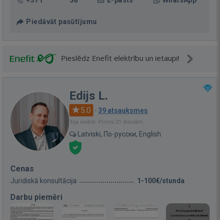
+371 *** *** 58
E-pasts
WhatsApp
Piedāvāt pasūtījumu
Pieslēdz Enefit elektrību un ietaupi!
Edijs L.
5.0
·
39 atsauksmes
Bija vietnē: Pirms 21 dienām
Latviski, По-русски, English
Cenas
Juridiskā konsultācija
1-100€/stunda
Darbu piemēri