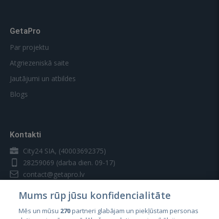
GetaPro
Par projektu
Atgriezeniskā saite
Jautājumi un atbildes
Blogs
Kontakti
City24 SIA, (40003692375)
28259069
(darba dien. 09-17)
contact@getapro.lv
Mums rūp jūsu konfidencialitāte
Mēs un mūsu
270
partneri glabājam un piekļūstam personas