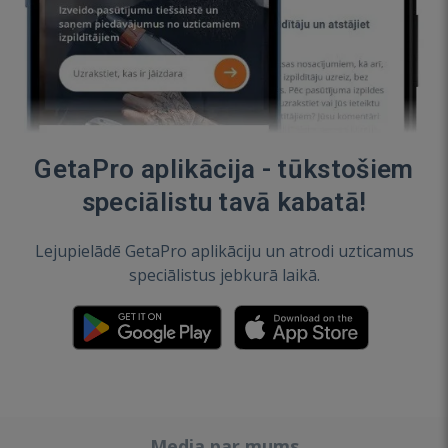
GetaPro aplikācija - tūkstošiem
speciālistu tavā kabatā!
Lejupielādē GetaPro aplikāciju un atrodi uzticamus
speciālistus jebkurā laikā.
Media par mums