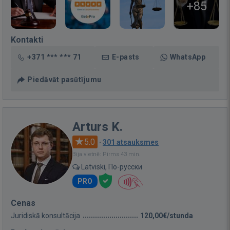
+85
Kontakti
+371 *** *** 71
E-pasts
WhatsApp
Piedāvāt pasūtījumu
Arturs K.
5.0
·
301 atsauksmes
Bija vietnē: Pirms 43 min.
Latviski, По-русски
PRO
Cenas
Juridiskā konsultācija
120,00€/stunda