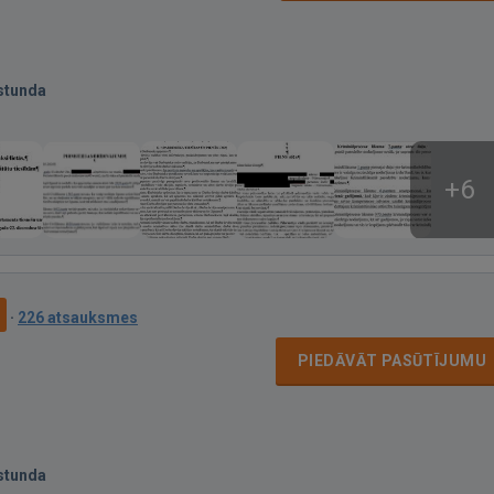
stunda
+6
9
·
226 atsauksmes
PIEDĀVĀT PASŪTĪJUMU
stunda