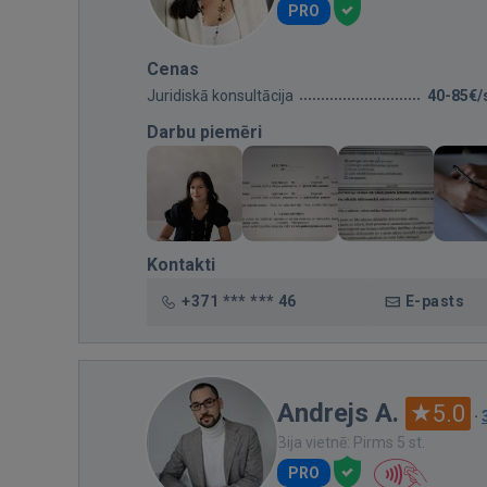
PRO
Cenas
Juridiskā konsultācija
40-85€/
Darbu piemēri
Kontakti
+371 *** *** 46
E-pasts
Andrejs A.
5.0
·
Bija vietnē: Pirms 5 st.
PRO