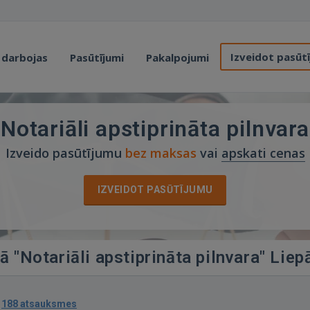
Izveidot pasūt
 darbojas
Pasūtījumi
Pakalpojumi
Notariāli apstiprināta pilnvara
Izveido pasūtījumu
bez maksas
vai
apskati cenas
IZVEIDOT PASŪTĪJUMU
ā "Notariāli apstiprināta pilnvara" Liep
·
188 atsauksmes