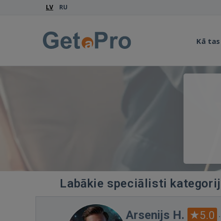
LV
RU
Kā tas
Labākie speciālisti kategorij
Arsenijs H.
5.0