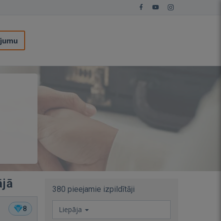
ījumu
ājā
380 pieejamie izpildītāji
8
Liepāja