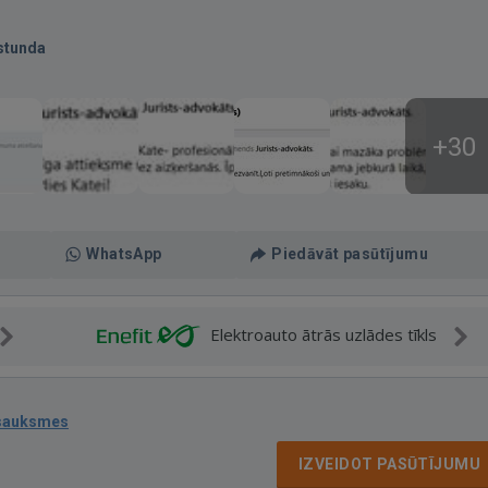
stunda
+30
WhatsApp
Piedāvāt pasūtījumu
Elektroauto ātrās uzlādes tīkls
tsauksmes
IZVEIDOT PASŪTĪJUMU