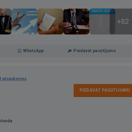
+82
WhatsApp
Piedāvāt pasūtījumu
1 atsauksmes
PIEDĀVĀT PASŪTĪJUMU
stunda