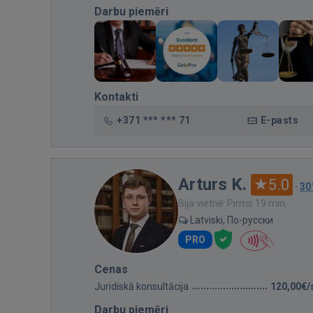
Darbu piemēri
Kontakti
+371 *** *** 71
E-pasts
Arturs K.
5.0
·
30
Bija vietnē: Pirms 19 min.
Latviski, По-русски
PRO
Cenas
Juridiskā konsultācija
120,00€/
Darbu piemēri