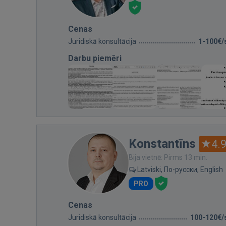
Cenas
Juridiskā konsultācija
1-100€/
Darbu piemēri
Konstantīns
4.
Bija vietnē: Pirms 13 min.
Latviski, По-русски, English
PRO
Cenas
Juridiskā konsultācija
100-120€/