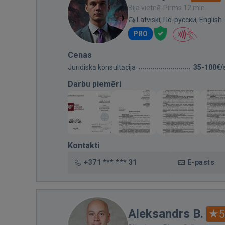
Bija vietnē: Pirms 12 min.
Latviski, По-русски, English
PRO
Cenas
Juridiskā konsultācija
35-100€/
Darbu piemēri
Kontakti
+371 *** *** 31
E-pasts
Aleksandrs B.
5