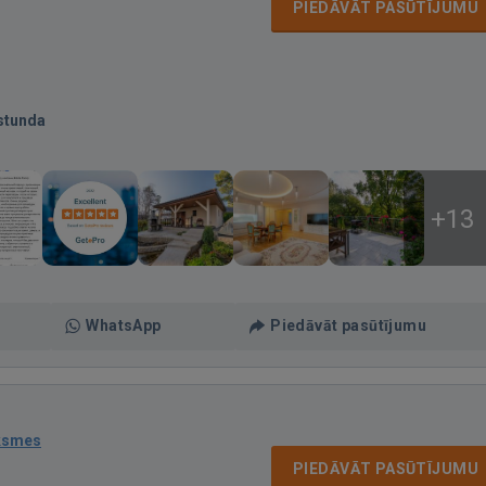
PIEDĀVĀT PASŪTĪJUMU
stunda
+13
WhatsApp
Piedāvāt pasūtījumu
ksmes
PIEDĀVĀT PASŪTĪJUMU