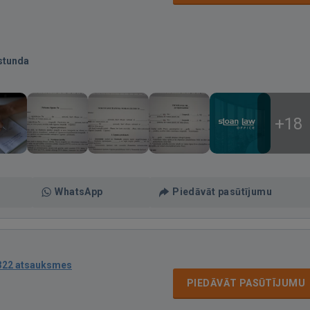
stunda
+18
WhatsApp
Piedāvāt pasūtījumu
322 atsauksmes
PIEDĀVĀT PASŪTĪJUMU