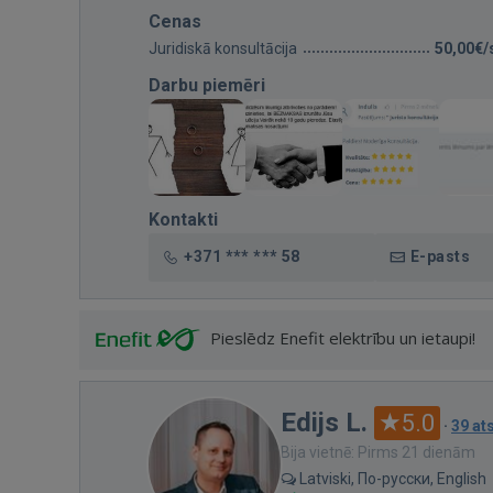
Cenas
Juridiskā konsultācija
50,00€/
Darbu piemēri
Kontakti
+371 *** *** 58
E-pasts
Pieslēdz Enefit elektrību un ietaupi!
Edijs L.
5.0
·
39 a
Bija vietnē: Pirms 21 dienām
Latviski, По-русски, English