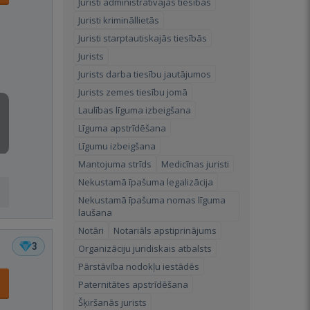
Juristi administratīvajās tiesībās
Juristi krimināllietās
Juristi starptautiskajās tiesībās
Jurists
Jurists darba tiesību jautājumos
Jurists zemes tiesību jomā
Laulības līguma izbeigšana
Līguma apstrīdēšana
Līgumu izbeigšana
Mantojuma strīds
Medicīnas juristi
Nekustamā īpašuma legalizācija
Nekustamā īpašuma nomas līguma
laušana
Notāri
Notariāls apstiprinājums
3
Organizāciju juridiskais atbalsts
Pārstāvība nodokļu iestādēs
Paternitātes apstrīdēšana
Šķiršanās jurists