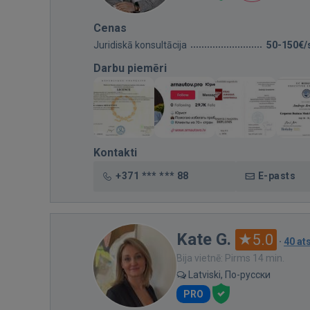
Cenas
Juridiskā konsultācija
50-150€/
Darbu piemēri
Kontakti
+371 *** *** 88
E-pasts
Kate G.
5.0
·
40 a
Bija vietnē: Pirms 14 min.
Latviski, По-русски
PRO