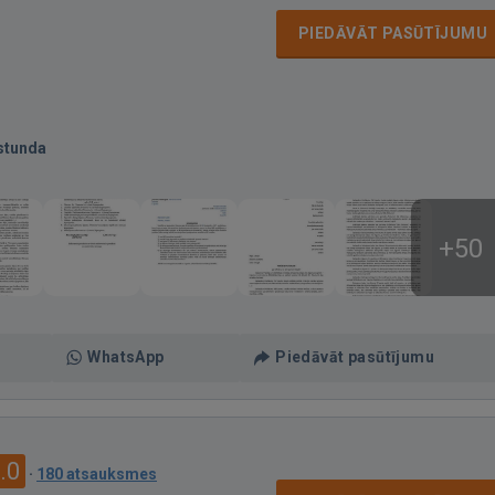
PIEDĀVĀT PASŪTĪJUMU
stunda
+50
WhatsApp
Piedāvāt pasūtījumu
.0
·
180 atsauksmes