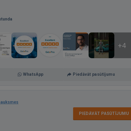
stunda
+4
WhatsApp
Piedāvāt pasūtījumu
tsauksmes
PIEDĀVĀT PASŪTĪJUMU