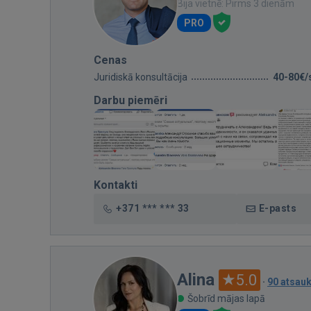
Bija vietnē: Pirms 3 dienām
PRO
Cenas
Juridiskā konsultācija
40-80€/
Darbu piemēri
Kontakti
+371 *** *** 33
E-pasts
Alina
5.0
·
90 atsau
Šobrīd mājas lapā