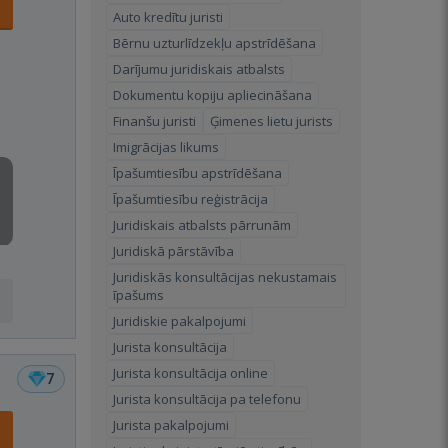
Auto kredītu juristi
Bērnu uzturlīdzekļu apstrīdēšana
Darījumu juridiskais atbalsts
Dokumentu kopiju apliecināšana
Finanšu juristi
Ģimenes lietu jurists
Imigrācijas likums
Īpašumtiesību apstrīdēšana
Īpašumtiesību reģistrācija
Juridiskais atbalsts pārrunām
Juridiskā pārstāvība
Juridiskās konsultācijas nekustamais
īpašums
Juridiskie pakalpojumi
Jurista konsultācija
Jurista konsultācija online
7
Jurista konsultācija pa telefonu
Jurista pakalpojumi