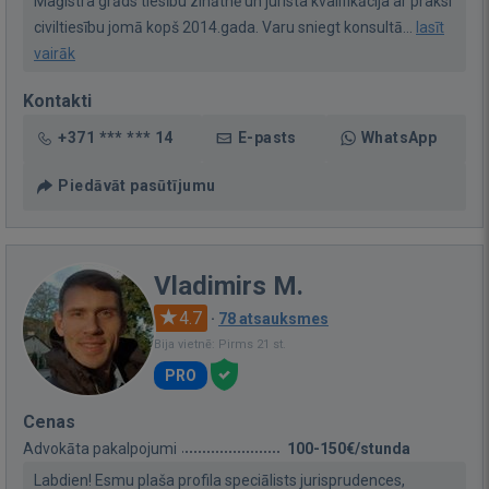
Maģistra grāds tiesību zinātnē un jurista kvalifikācija ar praksi
civiltiesību jomā kopš 2014.gada. Varu sniegt konsultā...
lasīt
vairāk
Kontakti
+371 *** *** 14
E-pasts
WhatsApp
Piedāvāt pasūtījumu
Vladimirs M.
4.7
·
78 atsauksmes
Bija vietnē: Pirms 21 st.
PRO
Cenas
Advokāta pakalpojumi
100-150€/stunda
Labdien! Esmu plaša profila speciālists jurisprudences,