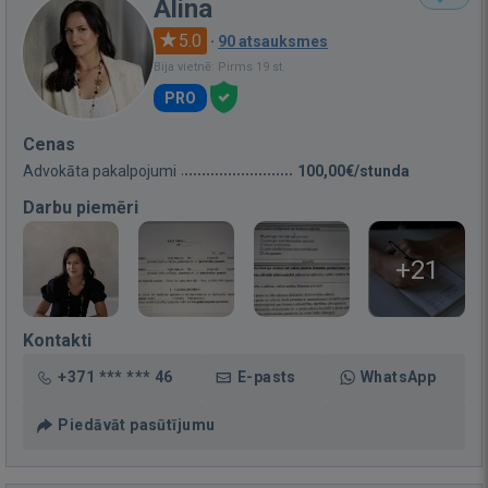
Alina
5.0
·
90 atsauksmes
Bija vietnē: Pirms 19 st.
PRO
Cenas
Advokāta pakalpojumi
100,00€/stunda
Darbu piemēri
+21
Kontakti
+371 *** *** 46
E-pasts
WhatsApp
Piedāvāt pasūtījumu