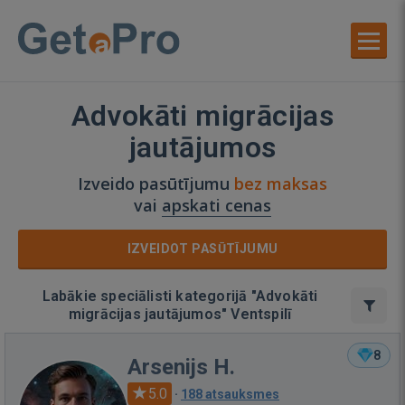
Advokāti migrācijas
jautājumos
Izveido pasūtījumu
bez maksas
vai
apskati cenas
IZVEIDOT PASŪTĪJUMU
Labākie speciālisti kategorijā "Advokāti
migrācijas jautājumos" Ventspilī
8
Arsenijs H.
5.0
·
188 atsauksmes