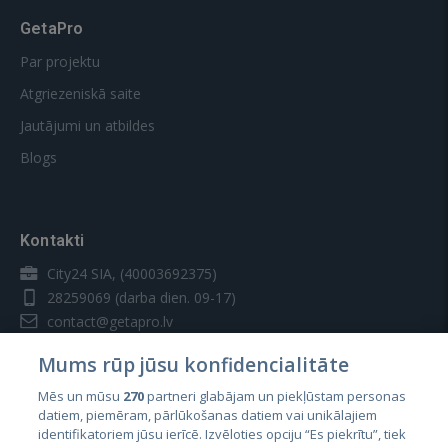
GetaPro
Par projektu
Atgriezeniskā saite
Jautājumi un atbildes
Blogs
Kontakti
City24 SIA, (40003692375)
28259069
(darba dien. 09-17)
contact@getapro.lv
Mums rūp jūsu konfidencialitāte
Mēs un mūsu
270
partneri glabājam un piekļūstam personas
datiem, piemēram, pārlūkošanas datiem vai unikālajiem
identifikatoriem jūsu ierīcē. Izvēloties opciju “Es piekrītu”, tiek
Valstis