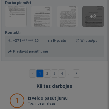
Darbu piemēri
+3
Kontakti
+371 *** *** 20
E-pasts
WhatsApp
Piedāvāt pasūtījumu
...
1
2
3
4
Kā tas darbojas
1
Izveido pasūtījumu
Tas ir bezmaksas