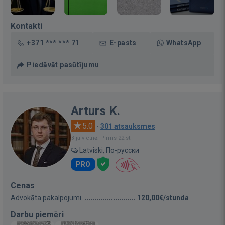
Kontakti
+371 *** *** 71
E-pasts
WhatsApp
Piedāvāt pasūtījumu
Arturs K.
5.0
·
301 atsauksmes
Bija vietnē: Pirms 22 st.
Latviski, По-русски
PRO
Cenas
Advokāta pakalpojumi
120,00€/stunda
Darbu piemēri