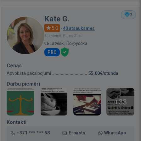
2
Kate G.
5.0
·
40 atsauksmes
Bija vietnē: Pirms 21 st.
Latviski, По-русски
PRO
Cenas
Advokāta pakalpojumi
55,00€/stunda
Darbu piemēri
+33
Kontakti
+371 *** *** 58
E-pasts
WhatsApp