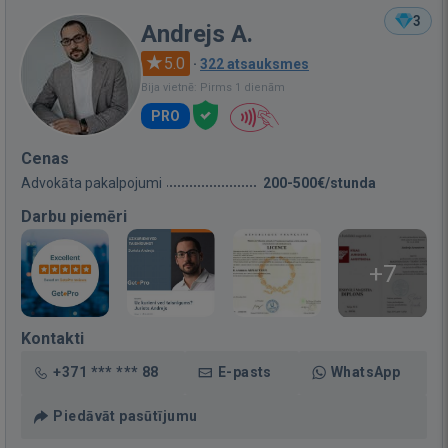
3
Andrejs A.
5.0
·
322 atsauksmes
Bija vietnē: Pirms 1 dienām
PRO
Cenas
Advokāta pakalpojumi
200-500€/stunda
Darbu piemēri
+7
Kontakti
+371 *** *** 88
E-pasts
WhatsApp
Piedāvāt pasūtījumu