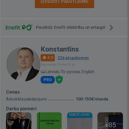
IZVEIDOT PASŪTĪJUMU
Pieslēdz Enefit elektrību un ietaupi!
Konstantīns
4.9
·
226 atsauksmes
Bija vietnē: Pirms 21 st.
Latviski, По-русски, English
PRO
Cenas
Advokāta pakalpojumi
100-150€/stunda
Darbu piemēri
+85