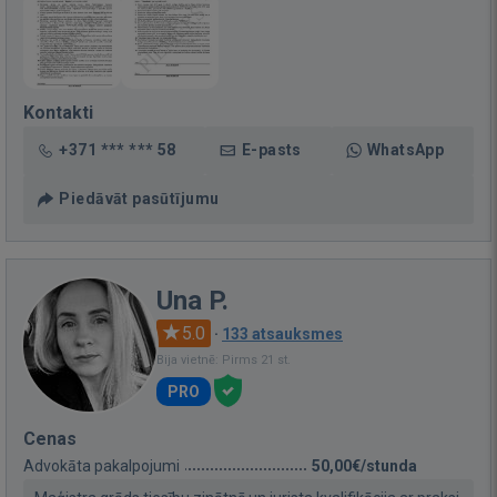
Kontakti
+371 *** *** 58
E-pasts
WhatsApp
Piedāvāt pasūtījumu
Una P.
5.0
·
133 atsauksmes
Bija vietnē: Pirms 21 st.
PRO
Cenas
Advokāta pakalpojumi
50,00€/stunda