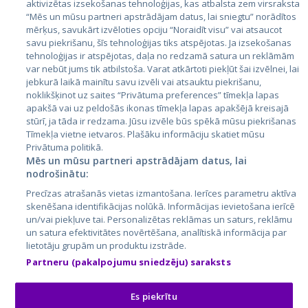
aktivizētas izsekošanas tehnoloģijas, kas atbalsta zem virsraksta
Igaunija
“Mēs un mūsu partneri apstrādājam datus, lai sniegtu” norādītos
mērķus, savukārt izvēloties opciju “Noraidīt visu” vai atsaucot
Latvija
savu piekrišanu, šīs tehnoloģijas tiks atspējotas. Ja izsekošanas
tehnoloģijas ir atspējotas, daļa no redzamā satura un reklāmām
Lietuva
var nebūt jums tik atbilstoša. Varat atkārtoti piekļūt šai izvēlnei, lai
jebkurā laikā mainītu savu izvēli vai atsauktu piekrišanu,
noklikšķinot uz saites “Privātuma preferences” tīmekļa lapas
apakšā vai uz peldošās ikonas tīmekļa lapas apakšējā kreisajā
stūrī, ja tāda ir redzama. Jūsu izvēle būs spēkā mūsu piekrišanas
Tīmekļa vietne ietvaros. Plašāku informāciju skatiet mūsu
Privātuma politikā.
Mēs un mūsu partneri apstrādājam datus, lai
nodrošinātu:
City24.lv
CVbankas.lt
Precīzas atrašanās vietas izmantošana. Ierīces parametru aktīva
City24.ee
Kainos.lt
skenēšana identifikācijas nolūkā. Informācijas ievietošana ierīcē
un/vai piekļuve tai. Personalizētas reklāmas un saturs, reklāmu
GetaPro.lv
Paslaugos.lt
un satura efektivitātes novērtēšana, analītiskā informācija par
GetaPro.ee
auto24.ee
lietotāju grupām un produktu izstrāde.
Skelbiu.lt
KV.ee
Partneru (pakalpojumu sniedzēju) saraksts
Autoplius.lt
Osta.ee
Aruodas.lt
KuldneBörs.ee
Es piekrītu