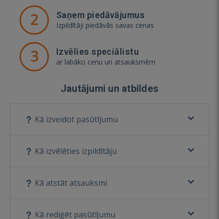
2
Saņem piedāvājumus
Izpildītāji piedāvās savas cenas
3
Izvēlies speciālistu
ar labāko cenu un atsauksmēm
Jautājumi un atbildes
Kā izveidot pasūtījumu
Kā izvēlēties izpildītāju
Kā atstāt atsauksmi
Kā rediģēt pasūtījumu