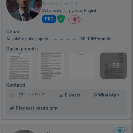
Bija vietnē: Pirms 22 st.
Latviski, По-русски, English
PRO
Cenas
Advokāta pakalpojumi
50-100€/stunda
Darbu piemēri
+53
Kontakti
+371 *** *** 31
E-pasts
WhatsApp
Piedāvāt pasūtījumu
7