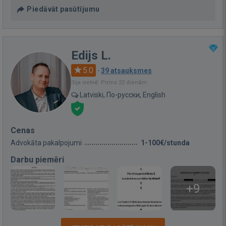
Piedāvāt pasūtījumu
Edijs L.
5.0
·
39 atsauksmes
Bija vietnē: Pirms 22 dienām
Latviski, По-русски, English
Cenas
Advokāta pakalpojumi
1-100€/stunda
Darbu piemēri
+9