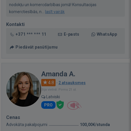
nodokļu un komercdarbības jomā! Konsultacijas
komerctiesībās, n...
lasīt vairāk
Kontakti
+371 *** *** 11
E-pasts
WhatsApp
Piedāvāt pasūtījumu
Amanda A.
4.8
·
2 atsauksmes
Bija vietnē: Pirms 21 st.
Latviski
PRO
Cenas
Advokāta pakalpojumi
100,00€/stunda