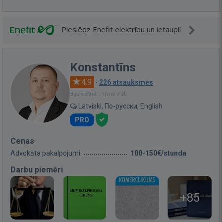
Pieslēdz Enefit elektrību un ietaupi!
Konstantīns
4.9
·
226 atsauksmes
Bija vietnē: Pirms 7 st.
Latviski, По-русски, English
PRO
Cenas
Advokāta pakalpojumi
100-150€/stunda
Darbu piemēri
+85