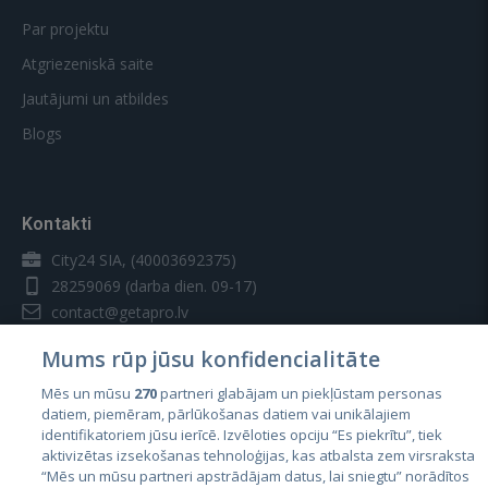
Par projektu
Atgriezeniskā saite
Jautājumi un atbildes
Blogs
Kontakti
City24 SIA, (40003692375)
28259069
(darba dien. 09-17)
contact@getapro.lv
Mums rūp jūsu konfidencialitāte
Mēs un mūsu
270
partneri glabājam un piekļūstam personas
datiem, piemēram, pārlūkošanas datiem vai unikālajiem
identifikatoriem jūsu ierīcē. Izvēloties opciju “Es piekrītu”, tiek
Valstis
aktivizētas izsekošanas tehnoloģijas, kas atbalsta zem virsraksta
Igaunija
“Mēs un mūsu partneri apstrādājam datus, lai sniegtu” norādītos