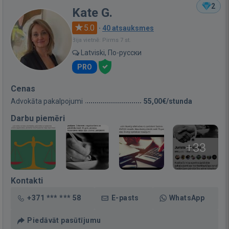
2
Kate G.
5.0
·
40 atsauksmes
Bija vietnē: Pirms 7 st.
Latviski, По-русски
PRO
Cenas
Advokāta pakalpojumi
55,00€/stunda
Darbu piemēri
+33
Kontakti
+371 *** *** 58
E-pasts
WhatsApp
Piedāvāt pasūtījumu