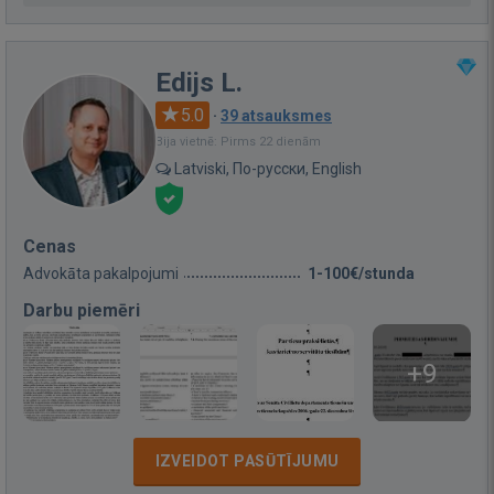
Edijs L.
5.0
·
39 atsauksmes
Bija vietnē: Pirms 22 dienām
Latviski, По-русски, English
Cenas
Advokāta pakalpojumi
1-100€/stunda
Darbu piemēri
+9
IZVEIDOT PASŪTĪJUMU