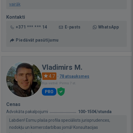
vairāk
Kontakti
+371 *** *** 14
E-pasts
WhatsApp
Piedāvāt pasūtījumu
Vladimirs M.
4.7
·
78 atsauksmes
Bija vietnē: Pirms 7 st.
PRO
Cenas
Advokāta pakalpojumi
100-150€/stunda
Labdien! Esmu plaša profila speciālists jurisprudences,
nodokļu un komercdarbības jomā! Konsultacijas