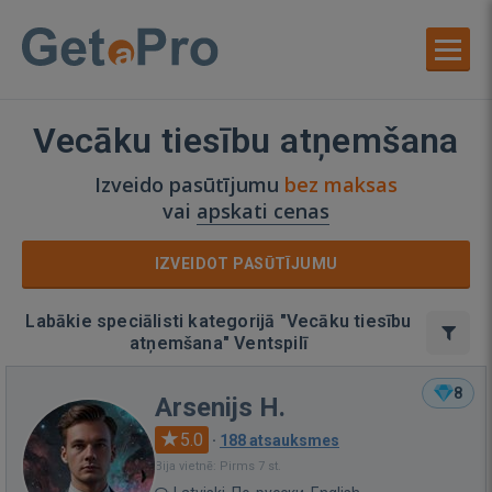
Vecāku tiesību atņemšana
Izveido pasūtījumu
bez maksas
vai
apskati cenas
IZVEIDOT PASŪTĪJUMU
Labākie speciālisti kategorijā "Vecāku tiesību
atņemšana" Ventspilī
8
Arsenijs H.
5.0
·
188 atsauksmes
Bija vietnē: Pirms 7 st.