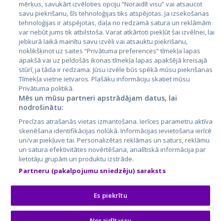
mērķus, savukārt izvēloties opciju “Noraidīt visu” vai atsaucot
Latvija
savu piekrišanu, šīs tehnoloģijas tiks atspējotas. Ja izsekošanas
tehnoloģijas ir atspējotas, daļa no redzamā satura un reklāmām
Lietuva
var nebūt jums tik atbilstoša. Varat atkārtoti piekļūt šai izvēlnei, lai
jebkurā laikā mainītu savu izvēli vai atsauktu piekrišanu,
noklikšķinot uz saites “Privātuma preferences” tīmekļa lapas
apakšā vai uz peldošās ikonas tīmekļa lapas apakšējā kreisajā
stūrī, ja tāda ir redzama. Jūsu izvēle būs spēkā mūsu piekrišanas
Tīmekļa vietne ietvaros. Plašāku informāciju skatiet mūsu
Privātuma politikā.
Mēs un mūsu partneri apstrādājam datus, lai
nodrošinātu:
City24.lv
CVbankas.lt
Precīzas atrašanās vietas izmantošana. Ierīces parametru aktīva
City24.ee
Kainos.lt
skenēšana identifikācijas nolūkā. Informācijas ievietošana ierīcē
un/vai piekļuve tai. Personalizētas reklāmas un saturs, reklāmu
GetaPro.lv
Paslaugos.lt
un satura efektivitātes novērtēšana, analītiskā informācija par
GetaPro.ee
auto24.ee
lietotāju grupām un produktu izstrāde.
Skelbiu.lt
KV.ee
Partneru (pakalpojumu sniedzēju) saraksts
Autoplius.lt
Osta.ee
Aruodas.lt
KuldneBörs.ee
Es piekrītu
Noraidīt visu