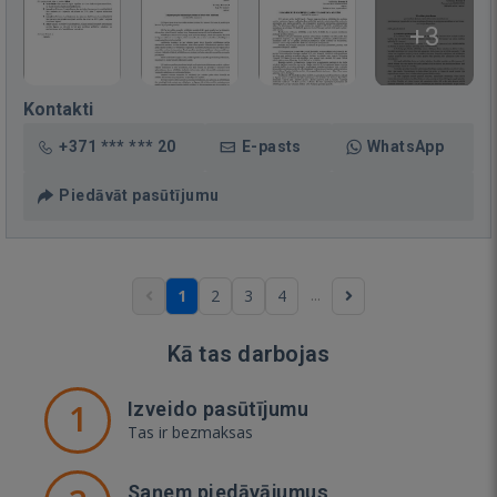
+3
Kontakti
+371 *** *** 20
E-pasts
WhatsApp
Piedāvāt pasūtījumu
...
1
2
3
4
Kā tas darbojas
1
Izveido pasūtījumu
Tas ir bezmaksas
Saņem piedāvājumus