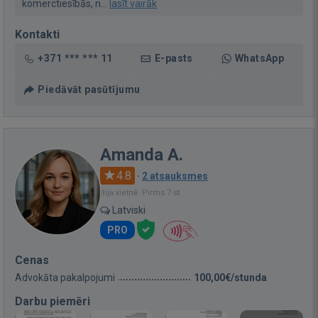
komerctiesībās, n...
lasīt vairāk
Kontakti
+371 *** *** 11
E-pasts
WhatsApp
Piedāvāt pasūtījumu
Amanda A.
4.8
·
2 atsauksmes
Bija vietnē: Pirms 7 st.
Latviski
PRO
Cenas
Advokāta pakalpojumi
100,00€/stunda
Darbu piemēri