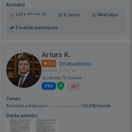
Kontakti
+371 *** *** 71
E-pasts
WhatsApp
Piedāvāt pasūtījumu
Arturs K.
5.0
·
301 atsauksmes
Bija vietnē: Pirms 7 st.
Latviski, По-русски
PRO
Cenas
Advokāta pakalpojumi
120,00€/stunda
Darbu piemēri