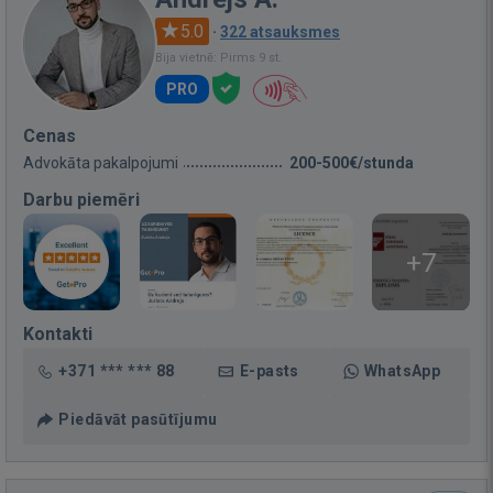
5.0
·
322 atsauksmes
Bija vietnē: Pirms 9 st.
PRO
Cenas
Advokāta pakalpojumi
200-500€/stunda
Darbu piemēri
+7
Kontakti
+371 *** *** 88
E-pasts
WhatsApp
Piedāvāt pasūtījumu