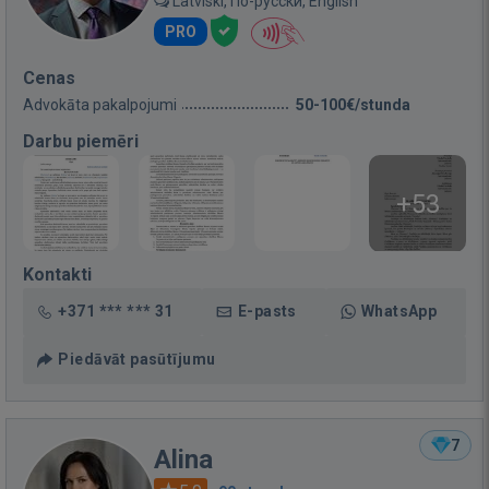
Latviski, По-русски, English
PRO
Cenas
Advokāta pakalpojumi
50-100€/stunda
Darbu piemēri
+53
Kontakti
+371 *** *** 31
E-pasts
WhatsApp
Piedāvāt pasūtījumu
7
Alina