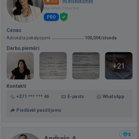
5.0
·
90 atsauksmes
Bija vietnē: Pirms 5 st.
PRO
Cenas
Advokāta pakalpojumi
100,00€/stunda
Darbu piemēri
+21
Kontakti
+371 *** *** 46
E-pasts
WhatsApp
Piedāvāt pasūtījumu
3
Andrejs A.