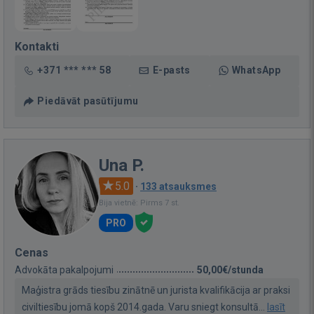
Kontakti
+371 *** *** 58
E-pasts
WhatsApp
Piedāvāt pasūtījumu
Una P.
5.0
·
133 atsauksmes
Bija vietnē: Pirms 7 st.
PRO
Cenas
Advokāta pakalpojumi
50,00€/stunda
Maģistra grāds tiesību zinātnē un jurista kvalifikācija ar praksi
civiltiesību jomā kopš 2014.gada. Varu sniegt konsultā...
lasīt