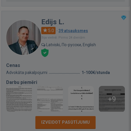
Edijs L.
5.0
·
39 atsauksmes
Bija vietnē: Pirms 24 dienām
Latviski, По-русски, English
Cenas
Advokāta pakalpojumi
1-100€/stunda
Darbu piemēri
+9
IZVEIDOT PASŪTĪJUMU