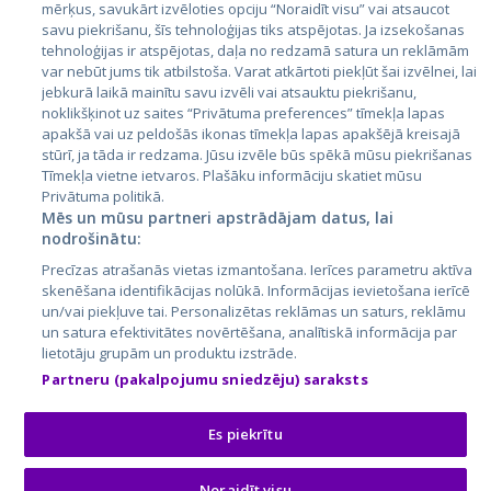
mērķus, savukārt izvēloties opciju “Noraidīt visu” vai atsaucot
Latvija
savu piekrišanu, šīs tehnoloģijas tiks atspējotas. Ja izsekošanas
tehnoloģijas ir atspējotas, daļa no redzamā satura un reklāmām
Lietuva
var nebūt jums tik atbilstoša. Varat atkārtoti piekļūt šai izvēlnei, lai
jebkurā laikā mainītu savu izvēli vai atsauktu piekrišanu,
noklikšķinot uz saites “Privātuma preferences” tīmekļa lapas
apakšā vai uz peldošās ikonas tīmekļa lapas apakšējā kreisajā
stūrī, ja tāda ir redzama. Jūsu izvēle būs spēkā mūsu piekrišanas
Tīmekļa vietne ietvaros. Plašāku informāciju skatiet mūsu
Privātuma politikā.
Mēs un mūsu partneri apstrādājam datus, lai
nodrošinātu:
City24.lv
CVbankas.lt
Precīzas atrašanās vietas izmantošana. Ierīces parametru aktīva
City24.ee
Kainos.lt
skenēšana identifikācijas nolūkā. Informācijas ievietošana ierīcē
un/vai piekļuve tai. Personalizētas reklāmas un saturs, reklāmu
GetaPro.lv
Paslaugos.lt
un satura efektivitātes novērtēšana, analītiskā informācija par
GetaPro.ee
auto24.ee
lietotāju grupām un produktu izstrāde.
Skelbiu.lt
KV.ee
Partneru (pakalpojumu sniedzēju) saraksts
Autoplius.lt
Osta.ee
Aruodas.lt
KuldneBörs.ee
Es piekrītu
Noraidīt visu