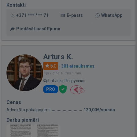
Kontakti
+371 *** *** 71
E-pasts
WhatsApp
Piedāvāt pasūtījumu
Arturs K.
5.0
·
301 atsauksmes
Bija vietnē: Pirms 1 min.
Latviski, По-русски
PRO
Cenas
Advokāta pakalpojumi
120,00€/stunda
Darbu piemēri