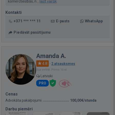
komerctiesībās, n...
lasīt vairāk
Kontakti
+371 *** *** 11
E-pasts
WhatsApp
Piedāvāt pasūtījumu
Amanda A.
4.8
·
2 atsauksmes
Bija vietnē: Pirms 10 st.
Latviski
PRO
Cenas
Advokāta pakalpojumi
100,00€/stunda
Darbu piemēri