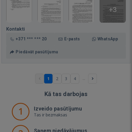
+3
Kontakti
+371 *** *** 20
E-pasts
WhatsApp
Piedāvāt pasūtījumu
...
1
2
3
4
Kā tas darbojas
1
Izveido pasūtījumu
Tas ir bezmaksas
Saņem piedāvājumus