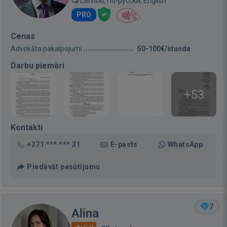
Latviski, По-русски, English
PRO
Cenas
Advokāta pakalpojumi
50-100€/stunda
Darbu piemēri
+53
Kontakti
+371 *** *** 31
E-pasts
WhatsApp
Piedāvāt pasūtījumu
7
Alina