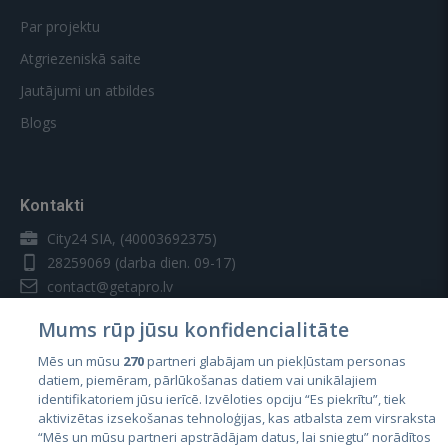
Par projektu
Atgriezeniskā saite
Jautājumi un atbildes
Blogs
Kontakti
City24 SIA, (40003692375)
28259069
(darba dien. 09-17)
contact@getapro.lv
Mums rūp jūsu konfidencialitāte
Mēs un mūsu
270
partneri glabājam un piekļūstam personas
datiem, piemēram, pārlūkošanas datiem vai unikālajiem
identifikatoriem jūsu ierīcē. Izvēloties opciju “Es piekrītu”, tiek
Valstis
aktivizētas izsekošanas tehnoloģijas, kas atbalsta zem virsraksta
Igaunija
“Mēs un mūsu partneri apstrādājam datus, lai sniegtu” norādītos