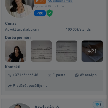
5.0
·
90 atsauksmes
Bija vietnē: Pirms 1 min.
PRO
Cenas
Advokāta pakalpojumi
100,00€/stunda
Darbu piemēri
+21
Kontakti
+371 *** *** 46
E-pasts
WhatsApp
Piedāvāt pasūtījumu
3
Andrejs A.