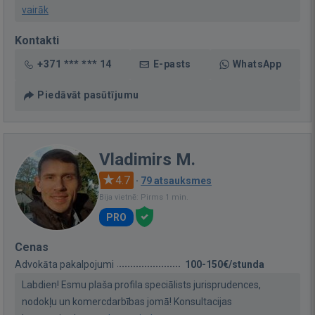
vairāk
Kontakti
+371 *** *** 14
E-pasts
WhatsApp
Piedāvāt pasūtījumu
Vladimirs M.
4.7
·
79 atsauksmes
Bija vietnē: Pirms 1 min.
PRO
Cenas
Advokāta pakalpojumi
100-150€/stunda
Labdien! Esmu plaša profila speciālists jurisprudences,
nodokļu un komercdarbības jomā! Konsultacijas