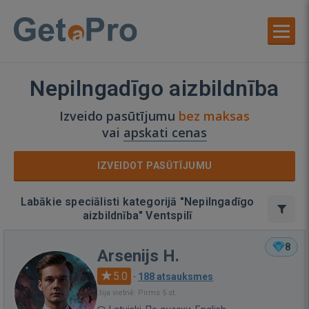
Nepilngadīgo aizbildnība
Izveido pasūtījumu
bez maksas
vai
apskati cenas
IZVEIDOT PASŪTĪJUMU
Labākie speciālisti kategorijā "Nepilngadīgo
aizbildnība" Ventspilī
8
Arsenijs H.
5.0
·
188 atsauksmes
Bija vietnē: Pirms 5 st.