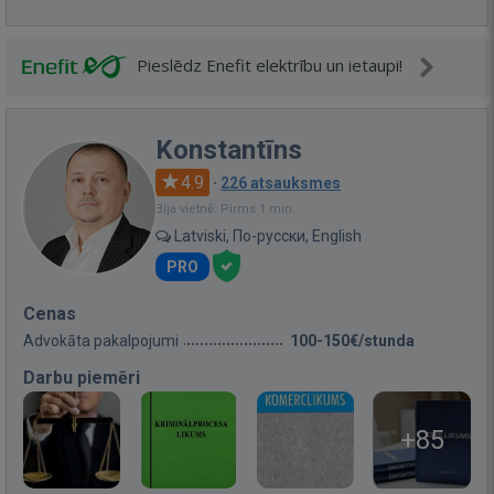
Pieslēdz Enefit elektrību un ietaupi!
Konstantīns
4.9
·
226 atsauksmes
Bija vietnē: Pirms 1 min.
Latviski, По-русски, English
PRO
Cenas
Advokāta pakalpojumi
100-150€/stunda
Darbu piemēri
+85