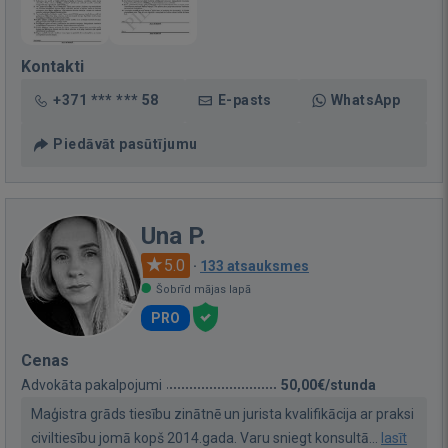
Kontakti
+371 *** *** 58
E-pasts
WhatsApp
Piedāvāt pasūtījumu
Una P.
5.0
·
133 atsauksmes
Šobrīd mājas lapā
PRO
Cenas
Advokāta pakalpojumi
50,00€/stunda
Maģistra grāds tiesību zinātnē un jurista kvalifikācija ar praksi
civiltiesību jomā kopš 2014.gada. Varu sniegt konsultā...
lasīt