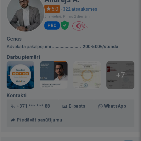
5.0
·
322 atsauksmes
Bija vietnē: Pirms 2 dienām
PRO
Cenas
Advokāta pakalpojumi
200-500€/stunda
Darbu piemēri
+7
Kontakti
+371 *** *** 88
E-pasts
WhatsApp
Piedāvāt pasūtījumu