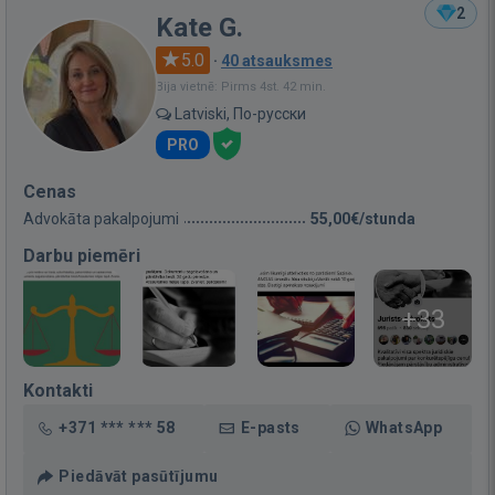
2
Kate G.
5.0
·
40 atsauksmes
Bija vietnē: Pirms 4st. 42 min.
Latviski, По-русски
PRO
Cenas
Advokāta pakalpojumi
55,00€/stunda
Darbu piemēri
+33
Kontakti
+371 *** *** 58
E-pasts
WhatsApp
Piedāvāt pasūtījumu