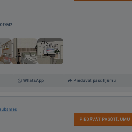
30€/M2
WhatsApp
Piedāvāt pasūtījumu
sauksmes
PIEDĀVĀT PASŪTĪJUMU