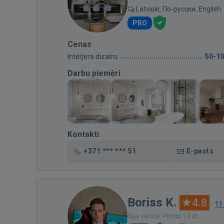
Latviski, По-русски, English
PRO
Cenas
Interjera dizains
50-1
Darbu piemēri
Kontakti
+371 *** *** 51
E-pasts
Boriss K.
4.8
·
11
Bija vietnē: Pirms 13 st.