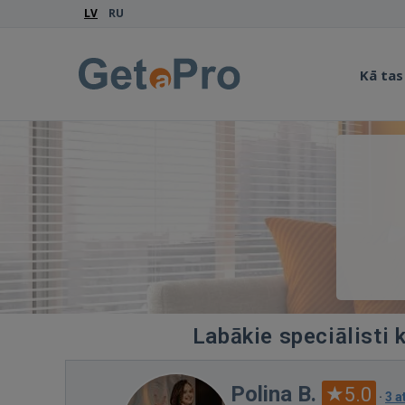
LV
RU
Kā tas
Labākie speciālisti 
Polina B.
5.0
·
3 