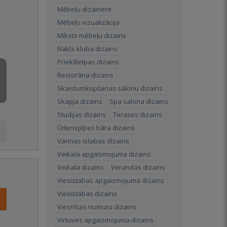
Mēbeļu dizainere
Mēbeļu vizualizācija
Mīksto mēbeļu dizains
Nakts kluba dizains
Priekštelpas dizains
Restorāna dizains
Skaistumkopšanas salonu dizains
Skapja dizains
Spa salona dizains
Studijas dizains
Terases dizains
Ūdenspīpes bāra dizains
Vannas istabas dizains
Veikala apgaismojuma dizains
Veikala dizains
Verandas dizains
Viesistabas apgaismojuma dizains
Viesistabas dizains
Viesnīcas numuru dizains
Virtuves apgaismojuma dizains