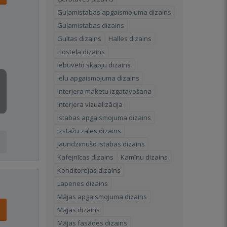
Guļamistabas apgaismojuma dizains
Guļamistabas dizains
Gultas dizains
Halles dizains
Hosteļa dizains
Iebūvēto skapju dizains
Ielu apgaismojuma dizains
Interjera maketu izgatavošana
Interjera vizualizācija
Istabas apgaismojuma dizains
Izstāžu zāles dizains
Jaundzimušo istabas dizains
Kafejnīcas dizains
Kamīnu dizains
Konditorejas dizains
Lapenes dizains
Mājas apgaismojuma dizains
Mājas dizains
Mājas fasādes dizains