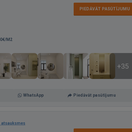
PIEDĀVĀT PASŪTĪJUMU
20€/M2
+35
WhatsApp
Piedāvāt pasūtījumu
1 atsauksmes