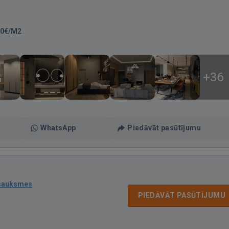
50€/M2
+36
WhatsApp
Piedāvāt pasūtījumu
tsauksmes
PIEDĀVĀT PASŪTĪJUMU