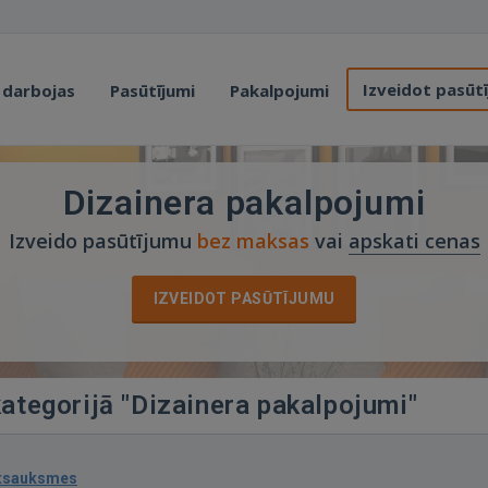
Izveidot pasūt
 darbojas
Pasūtījumi
Pakalpojumi
Dizainera pakalpojumi
Izveido pasūtījumu
bez maksas
vai
apskati cenas
IZVEIDOT PASŪTĪJUMU
kategorijā "Dizainera pakalpojumi"
atsauksmes