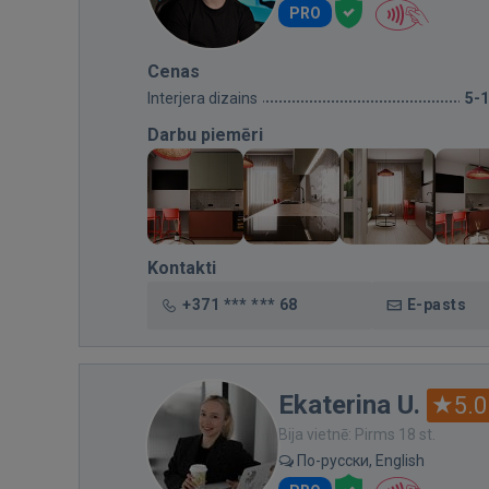
PRO
Cenas
Interjera dizains
5-
Darbu piemēri
Kontakti
+371 *** *** 68
E-pasts
Ekaterina U.
5.0
Bija vietnē: Pirms 18 st.
По-русски, English