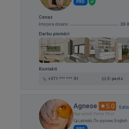
PRO
Cenas
Interjera dizains
20-
Darbu piemēri
Kontakti
+371 *** *** 01
E-pasts
Agnese
5.0
·
6 at
Bija vietnē: Pirms 18 st.
Latviski, По-русски, English
PRO