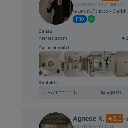
Bija vietnē: Pirms 14 dienām
Latviski, По-русски, English
PRO
Cenas
Interjera dizains
10-
Darbu piemēri
Kontakti
+371 *** *** 15
E-pasts
Agnese K.
5.0
·
Bija vietnē: Pirms 17 st.