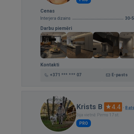
Cenas
Interjera dizains
30-
Darbu piemēri
Kontakti
+371 *** *** 07
E-pasts
Krists B
4.4
·
8 a
Bija vietnē: Pirms 17 st.
PRO