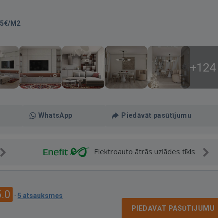
35€/M2
+124
WhatsApp
Piedāvāt pasūtījumu
Elektroauto ātrās uzlādes tīkls
5.0
·
5 atsauksmes
PIEDĀVĀT PASŪTĪJUMU