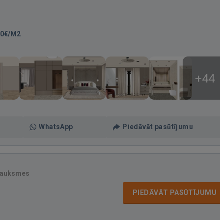
00€/M2
+44
WhatsApp
Piedāvāt pasūtījumu
sauksmes
PIEDĀVĀT PASŪTĪJUMU