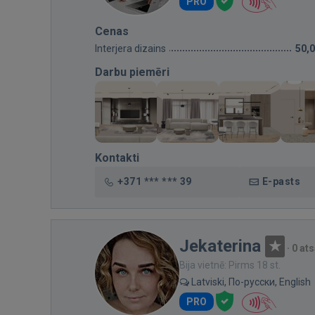
PRO
Cenas
Interjera dizains
50,
Darbu piemēri
Kontakti
+371 *** *** 39
E-pasts
Jekaterina
·
0 at
Bija vietnē: Pirms 18 st.
Latviski, По-русски, English
PRO