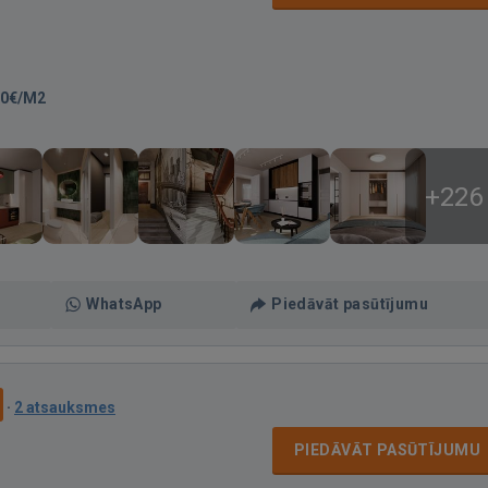
10€/M2
+226
WhatsApp
Piedāvāt pasūtījumu
·
2 atsauksmes
PIEDĀVĀT PASŪTĪJUMU