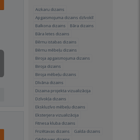
Aizkaru dizains
Apgaismojuma dizains dzīvoklī
Balkona dizains
Bāra dizains
Bāra letes dizains
Bērnu istabas dizains
Bērnu mēbeļu dizains
Biroja apgaismojuma dizains
Biroja dizains
Biroja mēbeļu dizains
Dīvāna dizains
Dizaina projekta vizualizācija
Dzīvokļa dizains
Ekskluzīvo mēbeļu dizains
Eksterjera vizualizācija
Fitnesa kluba dizains
Frizētavas dizains
Galda dizains
Ģērbtuves dizains