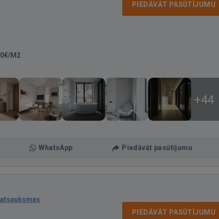
PIEDĀVĀT PASŪTĪJUMU
00€/M2
+44
WhatsApp
Piedāvāt pasūtījumu
 atsauksmes
PIEDĀVĀT PASŪTĪJUMU